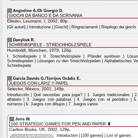
Angiolino A./Di Giorgio D.
GIOCHI DA BANCO E DA SCRIVANIA
Elledici, Leumann, I, 2002, 80p.
[Gli autori] | Introduzione | [Giochi] | Ringraziamenti | Riepilogo dei giochi
Danyliuk R.
SCHREIBSPIELE - STREICHHOLZSPIELE
Humboldt, München, 1979, 126p.
I. Schreibspiele | II. Streichholzspiele | Pfänder auslösen | Lös
Schreibspielen | Lösungen zu den Streichholzpielen | Alphabetisches Ve
Schreibspiele
García Davids G./Torrijos Ocádiz E.
JUEGOS CON LÁPIZ Y PAPEL
Selector, México, 2001, 149p.
Introducción | Qué necesitas para jugar? | 1. Juegos tradicionales | 
alfabeto | 3. Juegos con palabras | 4. Juegos con el periódico | 5
números | 6. Juegos con dibujos | 7. Juegos varios
Joris W.
100 STRATEGIC GAMES FOR PEN AND PAPER ♜
Carlton Books, UK, 2002, 128p.
Introduction | [100 games] | List of games