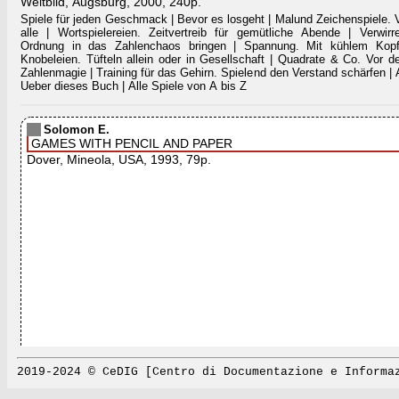
Weltbild, Augsburg, 2000, 240p.
Spiele für jeden Geschmack | Bevor es losgeht | Malund Zeichenspiele. 
alle | Wortspielereien. Zeitvertreib für gemütliche Abende | Verwirr
Ordnung in das Zahlenchaos bringen | Spannung. Mit kühlem Kopf
Knobeleien. Tüfteln allein oder in Gesellschaft | Quadrate & Co. Vor der
Zahlenmagie | Training für das Gehirn. Spielend den Verstand schärfen | 
Ueber dieses Buch | Alle Spiele von A bis Z
Solomon E.
GAMES WITH PENCIL AND PAPER
Dover, Mineola, USA, 1993, 79p.
2019-2024 © CeDIG [Centro di Documentazione e Informa