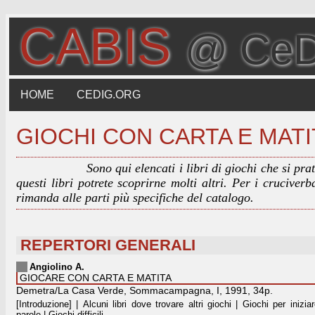
CABIS
@ Ce
HOME
CEDIG.ORG
GIOCHI CON CARTA E MATI
Sono qui elencati i libri di giochi che si pr
questi libri potrete scoprirne molti altri. Per i cruciverb
rimanda alle parti più specifiche del catalogo.
REPERTORI GENERALI
Angiolino A.
GIOCARE CON CARTA E MATITA
Demetra/La Casa Verde, Sommacampagna, I, 1991, 34p.
[Introduzione] | Alcuni libri dove trovare altri giochi | Giochi per inizia
parole | Giochi difficili