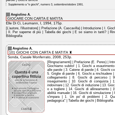
Supplemento a "e giochi", numero 3, settembre/ottobre 1991.
Angiolino A.
GIOCARE CON CARTA E MATITA
Elle Di Ci, Leumann, I, 1994, 175p.
[L'autore, l'illustratore] | Prefazione (A. Cascavilla) | Introduzione | I. Gio
| II. Per saperne di più | Tabella dei giochi | E se siamo in tanti? | Ri
Bibliografia
Angiolino A.
101 GIOCHI CON CARTA E MATITA ♜
Sonda, Casale Monferrato, 2008, 253p.
[Ringraziamenti] | Prefazione (E. Peres) | Intr
Giochiamo subito! | 1. Giochi a esaurimento
alle parole | 3. Catene di parole | 4. Giochi con
5. Griglie di parole | 6. Giochi a rinchiudere |
collegamento | 8. Giochi di percorso | 9
inseguimento | 10. Giochi di conquista | 1
indovinare | 12. Giochi di induzione | 13. Gio
o a togliere | 14. Giochi di allineamento | 1
abilità manuale | 16. Giochi di simulazione | 
s'impara | 1. Un po' di problemi | 2. Qu
pedagogica" | Tabella dei giochi | Bibliografia